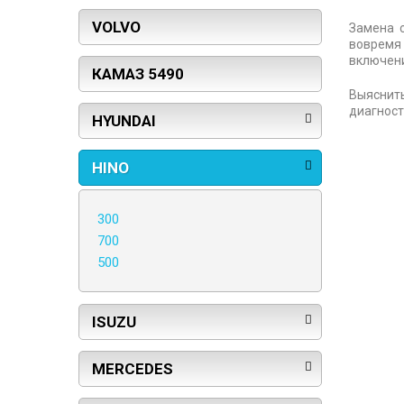
VOLVO
Замена с
вовремя 
включени
КАМАЗ 5490
Выяснит
диагност
HYUNDAI
HINO
300
700
500
ISUZU
MERCEDES