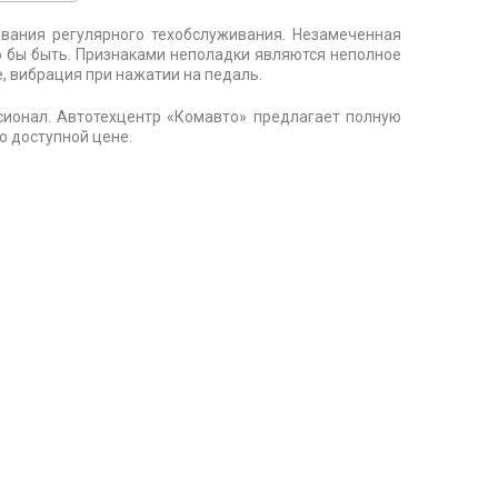
ования регулярного техобслуживания. Незамеченная
о бы быть. Признаками неполадки являются неполное
е, вибрация при нажатии на педаль.
сионал. Автотехцентр «Комавто» предлагает полную
о доступной цене.