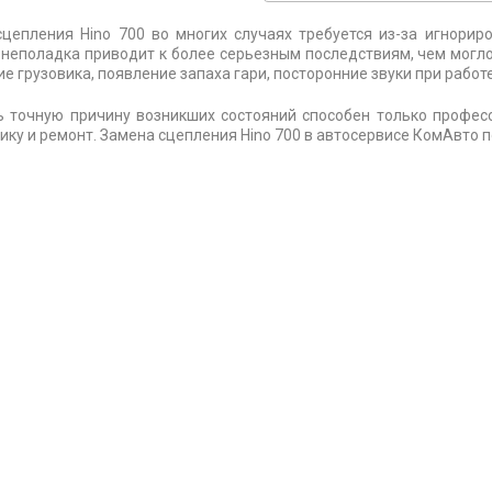
цепления Hino 700 во многих случаях требуется из-за игнорир
неполадка приводит к более серьезным последствиям, чем могл
е грузовика, появление запаха гари, посторонние звуки при работ
ь точную причину возникших состояний способен только профес
ику и ремонт. Замена сцепления Hino 700 в автосервисе КомАвто п