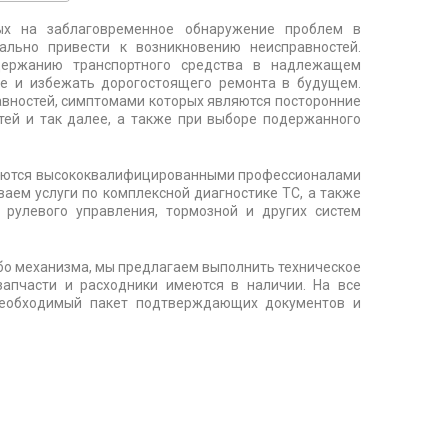
ых на заблаговременное обнаружение проблем в
ально привести к возникновению неисправностей.
держанию транспортного средства в надлежащем
ие и избежать дорогостоящего ремонта в будущем.
авностей, симптомами которых являются посторонние
тей и так далее, а также при выборе подержанного
няются высококвалифицированными профессионалами
аем услуги по комплексной диагностике ТС, а также
 рулевого управления, тормозной и других систем
бо механизма, мы предлагаем выполнить техническое
запчасти и расходники имеются в наличии. На все
необходимый пакет подтверждающих документов и