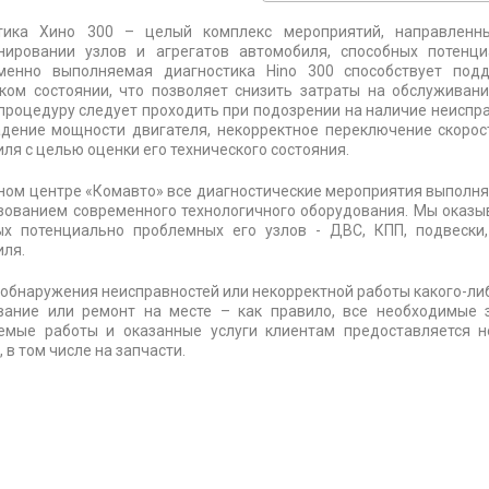
тика Хино 300 – целый комплекс мероприятий, направленн
нировании узлов и агрегатов автомобиля, способных потенци
менно выполняемая диагностика Hino 300 способствует под
ском состоянии, что позволяет снизить затраты на обслуживан
роцедуру следует проходить при подозрении на наличие неиспр
адение мощности двигателя, некорректное переключение скорос
ля с целью оценки его технического состояния.
сном центре «Комавто» все диагностические мероприятия выпол
зованием современного технологичного оборудования. Мы оказыв
ых потенциально проблемных его узлов - ДВС, КПП, подвески,
иля.
 обнаружения неисправностей или некорректной работы какого-ли
вание или ремонт на месте – как правило, все необходимые 
емые работы и оказанные услуги клиентам предоставляется 
, в том числе на запчасти.