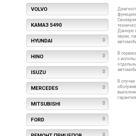
VOLVO
Диагнос
функцио
Своевре
КАМАЗ 5490
техниче
Данную п
звуки, п
HYUNDAI
автомоби
В серви
HINO
с исполь
отдельн
автомоб
ISUZU
В случае
обслужи
MERCEDES
выполня
гарантия
MITSUBISHI
FORD
РЕМОНТ ПРИЦЕПОВ