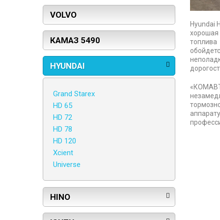
VOLVO
Hyundai 
хорошая 
КАМАЗ 5490
топлива
обойдет
неполад
HYUNDAI
дорогост
«КОМАВТ
Grand Starex
незамедл
тормозн
HD 65
аппарат
HD 72
професси
HD 78
HD 120
Xcient
Universe
HINO