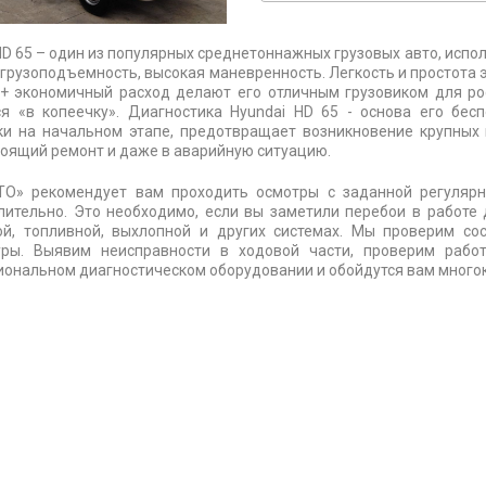
HD 65 – один из популярных среднетоннажных грузовых авто, испол
грузоподъемность, высокая маневренность. Легкость и простота э
 + экономичный расход делают его отличным грузовиком для ро
ся «в копеечку». Диагностика Hyundai HD 65 - основа его бе
ки на начальном этапе, предотвращает возникновение крупных 
оящий ремонт и даже в аварийную ситуацию.
О» рекомендует вам проходить осмотры с заданной регулярно
ительно. Это необходимо, если вы заметили перебои в работе 
ой, топливной, выхлопной и других системах. Мы проверим сос
уры. Выявим неисправности в ходовой части, проверим рабо
ональном диагностическом оборудовании и обойдутся вам много