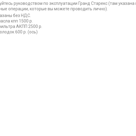
уйтесь руководством по эксплуатации Гранд Старекс (там указана
ные операции, которые вы можете проводить лично).
азаны без НДС.
асла кпп 1500 р.
ильтра АКПП 2500 р.
олодок 600 р. (ось)