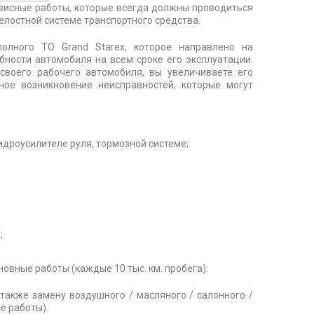
висные работы, которые всегда должны проводиться
лостной системе транспортного средства.
лного ТО Grand Starex, которое направлено на
ности автомобиля на всем сроке его эксплуатации.
своего рабочего автомобиля, вы увеличиваете его
ное возникновение неисправностей, которые могут
идроусилителе руля, тормозной системе;
;
овные работы (каждые 10 тыс. км. пробега):
а также замену воздушного / масляного / салонного /
е работы).