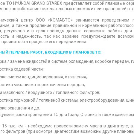
ное ТО HYUNDAI GRAND STAREX представляет собой плановые сер
енно во избежание нежелательных поломок и неисправностей в це
нический центр ООО «КОМАВТО» занимается проведением по
ние, а также продление правильной и нормальной работоспособ
м, регулярно и в срок проводя данные сервисные работы для 
ность и надежность, так как заранее предупреждаете возмож
 проявиться в процессе его передвижения.
ЫЙ ПЕРЕЧЕНЬ РАБОТ, ВХОДЯЩИХ В ПЛАНОВОЕ ТО:
рка / замена жидкостей в системе охлаждения, коробке передач, г
остика ходовой части;
рка систем кондиционирования, отопления;
остика механизма переключения передач;
а масляного / воздушного / топливного фильтров;
остика тормозной / топливной системы, электрооборудования, шин
рка освещения и др.
уемые сроки проведения ТО для Гранд Старекс, а также самые осн
г 15 тыс. км. - необходимо провести замену масла в двигателе, 
го фильтров (при осмотре, диагностике возможны другие плановы