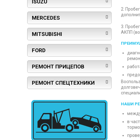
ISUZU
2. Пробе
дополнит
MERCEDES
3. Пробе
АКПП (во
MITSUBISHI
ПРЕИМУЩ
FORD
диагн
ремон
РЕМОНТ ПРИЦЕПОВ
работ
предо
Воспольз
РЕМОНТ СПЕЦТЕХНИКИ
долгове
специали
НАШИ Р
между
в час
тормо
прове