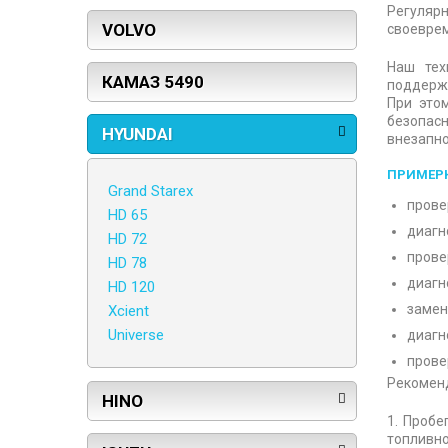
Регуляр
VOLVO
своеврем
Наш тех
КАМАЗ 5490
поддержа
При это
безопас
HYUNDAI
внезапно
ПРИМЕРН
Grand Starex
прове
HD 65
диагн
HD 72
прове
HD 78
диагн
HD 120
замен
Xcient
Universe
диагн
прове
Рекоменд
HINO
1. Пробе
топливно