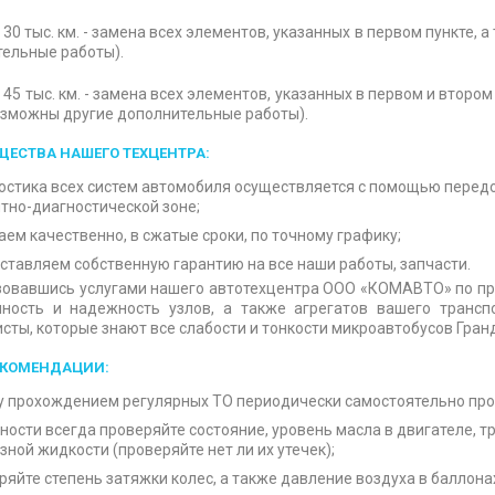
г 30 тыс. км. - замена всех элементов, указанных в первом пункте
ельные работы).
г 45 тыс. км. - замена всех элементов, указанных в первом и втором
зможны другие дополнительные работы).
ЕСТВА НАШЕГО ТЕХЦЕНТРА:
остика всех систем автомобиля осуществляется с помощью перед
тно-диагностической зоне;
аем качественно, в сжатые сроки, по точному графику;
ставляем собственную гарантию на все наши работы, запчасти.
овавшись услугами нашего автотехцентра ООО «КОМАВТО» по про
чность и надежность узлов, а также агрегатов вашего трансп
сты, которые знают все слабости и тонкости микроавтобусов Гранд
ЕКОМЕНДАЦИИ:
 прохождением регулярных ТО периодически самостоятельно про
тности всегда проверяйте состояние, уровень масла в двигателе, 
зной жидкости (проверяйте нет ли их утечек);
ряйте степень затяжки колес, а также давление воздуха в баллона