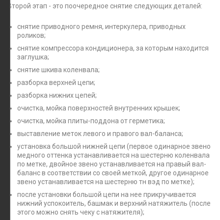
Второй этап - это поочередное снятие следующих деталей:
снятие приводного ремня, интеркулера, приводных
роликов;
снятие компрессора кондиционера, за которым находится
заглушка;
снятие шкива коленвала;
разборка верхней цепи;
разборка нижних цепей;
очистка, мойка поверхностей внутренних крышек;
очистка, мойка плиты-поддона от герметика;
выставление меток левого и правого вал-баланса;
установка большой нижней цепи (первое одинарное звено
медного оттенка устанавливается на шестерню коленвала
по метке, двойное звено устанавливается на правый вал-
баланс в соответствии со своей меткой, другое одинарное
звено устанавливается на шестерню тн вэд по метке);
после установки большой цепи на нее прикручивается
нижний успокоитель, башмак и верхний натяжитель (после
этого можно снять чеку с натяжителя);