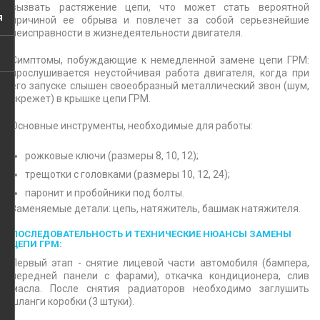
вызвать растяжение цепи, что может стать вероятной
я
причиной ее обрыва и повлечет за собой серьезнейшие
неисправности в жизнедеятельности двигателя.
Симптомы, побуждающие к немедленной замене цепи ГРМ:
прослушивается неустойчивая работа двигателя, когда при
его запуске слышен своеобразный металлический звон (шум,
скрежет) в крышке цепи ГРМ.
Основные инструменты, необходимые для работы:
рожковые ключи (размеры 8, 10, 12);
трещотки с головками (размеры 10, 12, 24);
паронит и пробойники под болты.
Заменяемые детали: цепь, натяжитель, башмак натяжителя.
ПОСЛЕДОВАТЕЛЬНОСТЬ И ТЕХНИЧЕСКИЕ НЮАНСЫ ЗАМЕНЫ
ЦЕПИ ГРМ:
Первый этап - снятие лицевой части автомобиля (бампера,
передней панели с фарами), откачка кондиционера, слив
масла. После снятия радиаторов необходимо заглушить
шланги коробки (3 штуки).