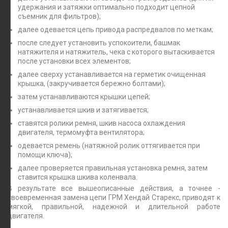
удержания и затяжки оптимально подходит цепной
съемник для фильтров);
далее одевается цепь привода распредвалов по меткам;
после следует установить успокоители, башмак
натяжителя и натяжитель, чека с которого вытаскивается
после установки всех элементов;
далее сверху устанавливается на герметик очищенная
крышка, (закручивается бережно болтами);
затем устанавливаются крышки цепей;
устанавливается шкив и затягивается;
ставятся ролики ремня, шкив насоса охлаждения
двигателя, термомуфта вентилятора;
одевается ремень (натяжной ролик оттягивается при
помощи ключа);
далее проверяется правильная установка ремня, затем
ставится крышка шкива коленвала.
В результате все вышеописанные действия, а точнее -
своевременная замена цепи ГРМ Хендай Старекс, приводят к
мягкой, правильной, надежной и длительной работе
двигателя.