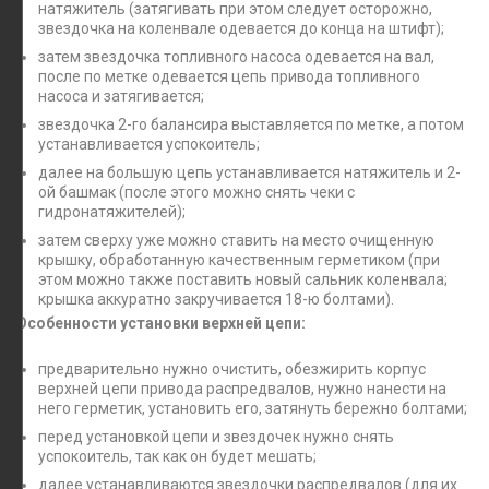
натяжитель (затягивать при этом следует осторожно,
звездочка на коленвале одевается до конца на штифт);
затем звездочка топливного насоса одевается на вал,
после по метке одевается цепь привода топливного
насоса и затягивается;
звездочка 2-го балансира выставляется по метке, а потом
устанавливается успокоитель;
далее на большую цепь устанавливается натяжитель и 2-
ой башмак (после этого можно снять чеки с
гидронатяжителей);
затем сверху уже можно ставить на место очищенную
крышку, обработанную качественным герметиком (при
этом можно также поставить новый сальник коленвала;
крышка аккуратно закручивается 18-ю болтами).
Особенности установки верхней цепи:
предварительно нужно очистить, обезжирить корпус
верхней цепи привода распредвалов, нужно нанести на
него герметик, установить его, затянуть бережно болтами;
перед установкой цепи и звездочек нужно снять
успокоитель, так как он будет мешать;
далее устанавливаются звездочки распредвалов (для их