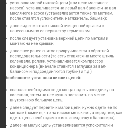
установка малой нижней цепи (или цепи масляного
насоса): устанавливается на левый вал-баланс и на вал
масляного насоса (устанавливается также по меткам,
после ставятся успокоители, натяжитель, башмак);
далее идет монтаж нижней очищенной крышки с
нанесенным по ее периметру герметиком;
после следует установка верхней цепи по меткам и
монтаж на нее крышки;
далее все ранее снятое прикручивается в обратной
последовательности (то есть ставятся на место штиль
коленвала, ролики, устанавливается компрессор
кондиционера (вначале ставится заглушка за вал-
балансом и подсоединяются трубки) и т.д.).
Особенности установки нижних цепей:
сначала необходимо не до конца надеть звездочку на
коленвал, затем на нее нужно поставить по метке
внутреннюю большую цепь;
далее следует перейти к малой цепи, нужно одеть ее по
меткам (помните, что на насосе меток нет, а перед тем, как
одеть цепь, необходимо снять звездочку с балансира);
далее на малую цепь устанавливаются успокоители и