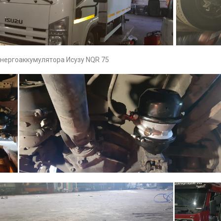
нергоаккумулятора Исузу NQR 75