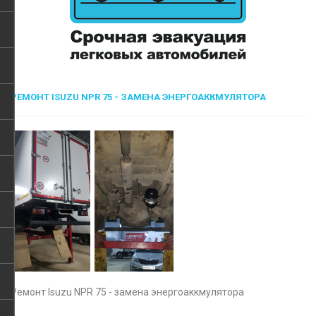
РЕМОНТ ISUZU NPR 75 - ЗАМЕНА ЭНЕРГОАККМУЛЯТОРА
Ремонт Isuzu NPR 75 - замена энергоаккмулятора