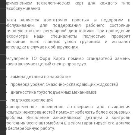
применением технологических карт для каждого типа
техобслуживания.
Тягач является достаточно простым и недорогим в
обслуживании, для поддержания рабочего состоянии
зачастую хватает регулярной диагностики. При проведении
техосмотра наши специалисты полностью проверят
состояние всех главных узлов грузовика и исправят
неполадки в случае их обнаружения.
Регулярное ТО Форд Карго помимо стандартной замены
масла включает целый спектр процедур:
замена деталей по наработке
проверка уровня смазoчно-охлаждающих жидкостей
диагностика грузоподъемных механизмов
подтяжка креплений
Своевременное посещение автосервиса для выявления
скрытых неисправностей поможет избежать более серьезных
проблем. Выявление износившихся деталей и контроль
состояния всего автомобиля в целом гарантирует его долгую
и бесперебойную работу.