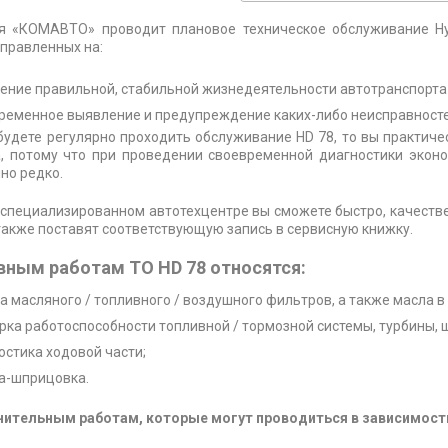
я «КОМАВТО» проводит плановое техническое обслуживание Hy
аправленных на:
ение правильной, стабильной жизнедеятельности автотранспорта 
ременное выявление и предупреждение каких-либо неисправностей
будете регулярно проходить обслуживание HD 78, то вы практиче
а, потому что при проведении своевременной диагностики экон
но редко.
специализированном автотехцентре вы сможете быстро, качестве
также поставят соответствующую запись в сервисную книжку.
вным работам ТО HD 78 относятся:
а масляного / топливного / воздушного фильтров, а также масла в
рка работоспособности топливной / тормозной системы, турбины, 
остика ходовой части;
а-шприцовка.
нительным работам, которые могут проводиться в зависимости