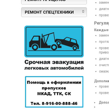
замен
диагн
РЕМОНТ СПЕЦТЕХНИКИ
прове
Регуля
Каждые 
замен
протя
прове
приво
диагн
очист
смазк
Дополни
прове
прове
Допол