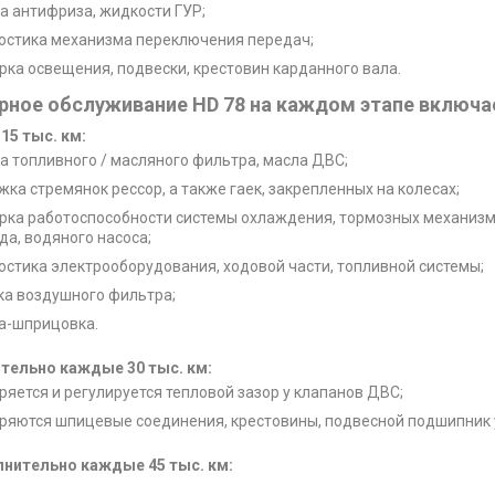
а антифриза, жидкости ГУР;
остика механизма переключения передач;
рка освещения, подвески, крестовин карданного вала.
рное обслуживание HD 78 на каждом этапе включае
15 тыс. км:
а топливного / масляного фильтра, масла ДВС;
жка стремянок рессор, а также гаек, закрепленных на колесах;
рка работоспособности системы охлаждения, тормозных механизмо
да, водяного насоса;
остика электрооборудования, ходовой части, топливной системы;
ка воздушного фильтра;
а-шприцовка.
тельно каждые 30 тыс. км:
ряется и регулируется тепловой зазор у клапанов ДВС;
ряются шпицевые соединения, крестовины, подвесной подшипник у
нительно каждые 45 тыс. км: