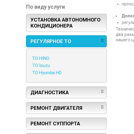
прохо
По виду услуги
Допол
УСТАНОВКА АВТОНОМНОГО
регул
КОНДИЦИОНЕРА
Техничес
два раза
нашего ц
РЕГУЛЯРНОЕ ТО
ТО HINO
ТО Isuzu
ТО Hyundai HD
ДИАГНОСТИКА
РЕМОНТ ДВИГАТЕЛЯ
РЕМОНТ СУППОРТА