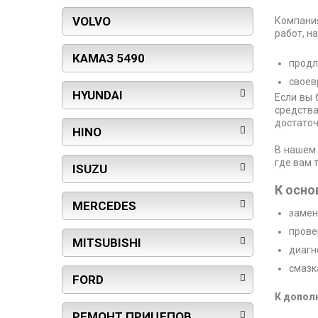
VOLVO
Компани
работ, н
КАМАЗ 5490
продл
своев
HYUNDAI
Если вы 
средств
достаточ
HINO
В нашем 
где вам 
ISUZU
К осно
MERCEDES
замен
прове
MITSUBISHI
диагн
смазк
FORD
К допол
РЕМОНТ ПРИЦЕПОВ