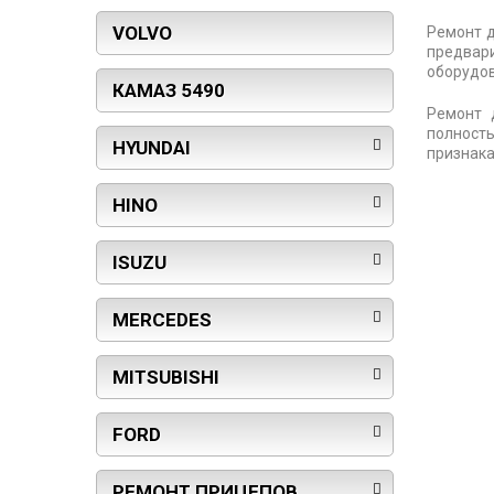
VOLVO
Ремонт д
предвар
оборудов
КАМАЗ 5490
Ремонт 
полность
HYUNDAI
признака
HINO
ISUZU
MERCEDES
MITSUBISHI
FORD
РЕМОНТ ПРИЦЕПОВ