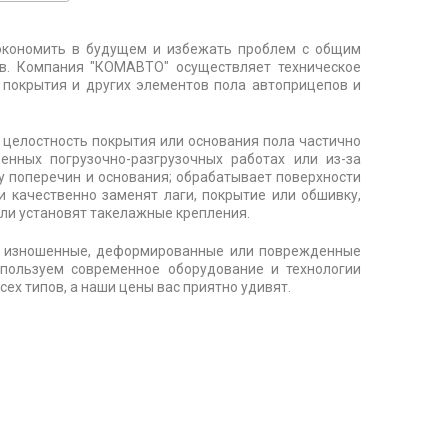
экономить в будущем и избежать проблем с общим
ов. Компания "КОМАВТО" осуществляет техническое
 покрытия и других элементов пола автоприцепов и
 целостность покрытия или основания пола частично
енных погрузочно-разгрузочных работах или из-за
у поперечин и основания; обрабатывает поверхности
 качественно заменят лаги, покрытие или обшивку,
ли установят такелажные крепления.
т изношенные, деформированные или поврежденные
спользуем современное оборудование и технологии
ех типов, а наши цены вас приятно удивят.