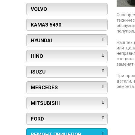
VOLVO
Своевре
техниче
КАМАЗ 5490
обслужив
полуприц
HYUNDAI
Наш техц
или цел
неправил
HINO
специал
заменят 
ISUZU
При про
детали,
ремонта,
MERCEDES
MITSUBISHI
FORD
РЕМОНТ ПРИЦЕПОВ