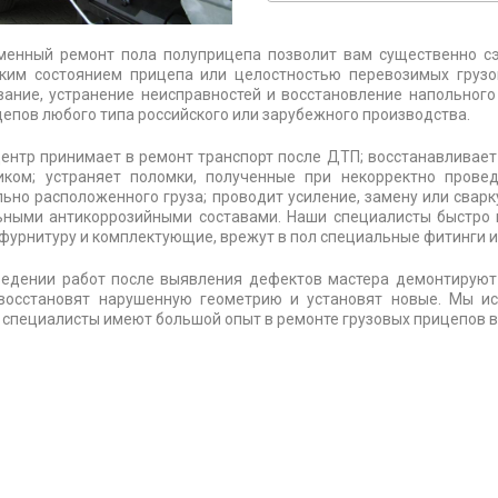
менный ремонт пола полуприцепа позволит вам существенно с
ским состоянием прицепа или целостностью перевозимых груз
ание, устранение неисправностей и восстановление напольного
епов любого типа российского или зарубежного производства.
ентр принимает в ремонт транспорт после ДТП; восстанавливает
иком; устраняет поломки, полученные при некорректно провед
ьно расположенного груза; проводит усиление, замену или сварк
ьными антикоррозийными составами. Наши специалисты быстро и
фурнитуру и комплектующие, врежут в пол специальные фитинги и
ведении работ после выявления дефектов мастера демонтирую
 восстановят нарушенную геометрию и установят новые. Мы и
 специалисты имеют большой опыт в ремонте грузовых прицепов вс