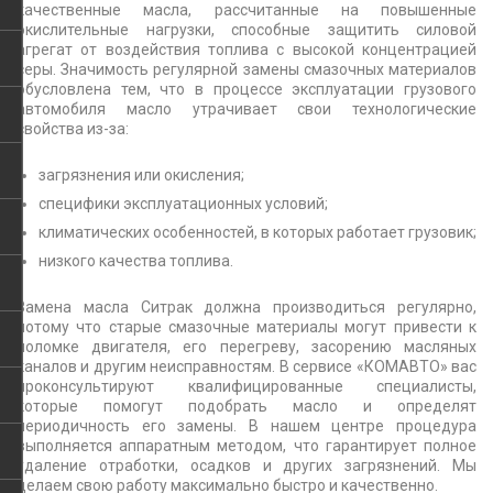
качественные масла, рассчитанные на повышенные
окислительные нагрузки, способные защитить силовой
агрегат от воздействия топлива с высокой концентрацией
серы. Значимость регулярной замены смазочных материалов
обусловлена тем, что в процессе эксплуатации грузового
автомобиля масло утрачивает свои технологические
свойства из-за:
загрязнения или окисления;
специфики эксплуатационных условий;
климатических особенностей, в которых работает грузовик;
низкого качества топлива.
Замена масла Ситрак должна производиться регулярно,
потому что старые смазочные материалы могут привести к
поломке двигателя, его перегреву, засорению масляных
каналов и другим неисправностям. В сервисе «КОМАВТО» вас
проконсультируют квалифицированные специалисты,
которые помогут подобрать масло и определят
периодичность его замены. В нашем центре процедура
выполняется аппаратным методом, что гарантирует полное
удаление отработки, осадков и других загрязнений. Мы
делаем свою работу максимально быстро и качественно.