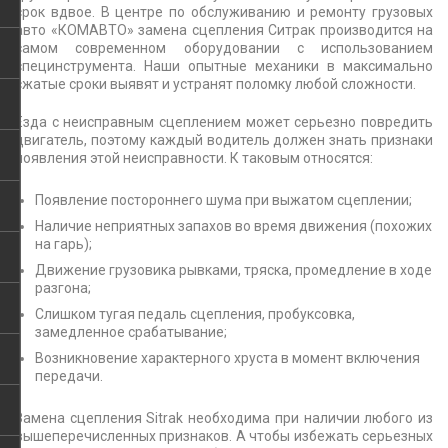
срок вдвое. В центре по обслуживанию и ремонту грузовых
авто «КОМАВТО» замена сцепления Ситрак производится на
самом современном оборудовании с использованием
специнструмента. Наши опытные механики в максимально
сжатые сроки выявят и устранят поломку любой сложности.
Езда с неисправным сцеплением может серьезно повредить
двигатель, поэтому каждый водитель должен знать признаки
появления этой неисправности. К таковым относятся:
Появление постороннего шума при выжатом сцеплении;
Наличие неприятных запахов во время движения (похожих
на гарь);
Движение грузовика рывками, тряска, промедление в ходе
разгона;
Слишком тугая педаль сцепления, пробуксовка,
замедленное срабатывание;
Возникновение характерного хруста в момент включения
передачи.
Замена сцепления Sitrak необходима при наличии любого из
вышеперечисленных признаков. А чтобы избежать серьезных