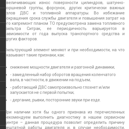
увеличивающих износ поверхности цилиндров, шатунно-
поршневой группы, форсунок, других критически важных
узлов ДВС и топливной аппаратуры. Во избежание
сокращения срока службы двигателя и повышения затрат на
его капремонт планом ТО предусмотрена замена топливного
фильтра Ситрак, ее периодичность варьируется в
зависимости от года выпуска транспортного средства и
других факторов.
Фильтрующий элемент меняют и при необходимости, на что
указывают такие признаки, как:
снижение мощности двигателя и разгонной динамики;
- замедленный набор оборотов вращения коленчатого
вала, в частности, в движении на подъем;
- работающий ДВС самопроизвольно глохнет и/или
запускается не с первой попытки;
- дергание, рывки, посторонние звуки при езде.
При наличии хотя бы одного признака из перечисленных
рекомендуем выполнить диагностику в нашем сервисном
центре – данная процедура позволит определить причину
нештатной работы двигателя и, в случае необходимости,